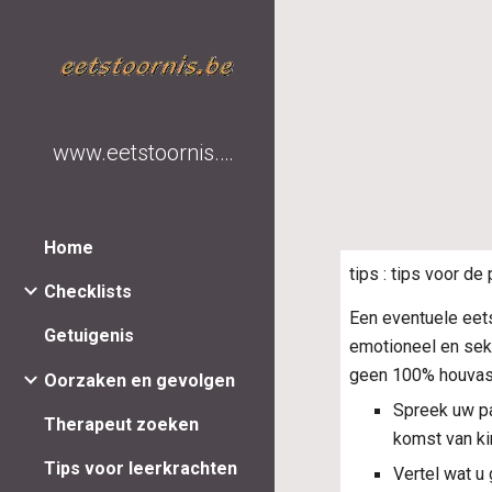
Sk
www.eetstoornis.be
Home
tips : tips voor de 
Checklists
Een eventuele eets
Getuigenis
emotioneel en seks
geen 100% houvast
Oorzaken en gevolgen
Spreek uw pa
Therapeut zoeken
komst van ki
Tips voor leerkrachten
Vertel wat u