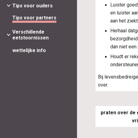
Luister goed 
Tips voor ouders
en luister aa
Tips voor partners
aan het ziek
Herhaal datg
Verschillende
eetstoornissen
bezorgdheid 
dan niet een
wettelijke info
Houdt er rek
ondersteunen
Bij levensbedreige
over.
praten over de 
vr