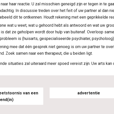
naar haar reactie. U zal misschien geneigd zijn er tegen in te gaan
ndachtig. In discussie treden over het feit of uw partner al dan ni
tebeeld dit te ontkennen. Houdt rekening met een geprikkelde rea
ene wat u weet, wat u gehoord hebt als antwoord en wat uw groo
is dat ze geholpen wordt door hulp van buitenaf. Overloop samen 
 probleem is (huisarts, gespecialiseerde psychiater, psycholoog)
ening mee dat één gesprek niet genoeg is om uw partner te overha
d. Zoek samen naar een therapeut, die u beiden ligt.
nde situaties zal uiteraard meer spoed vereist zijn. Uw arts kan d
eetstoornis van een 
advertentie
iend(in)