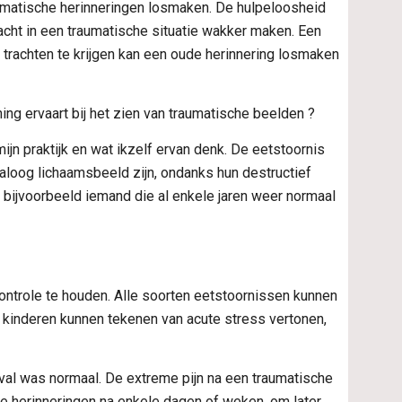
matische herinneringen losmaken. De hulpeloosheid 
cht in een traumatische situatie wakker maken. Een 
 trachten te krijgen kan een oude herinnering losmaken 
ng ervaart bij het zien van traumatische beelden ?
mijn praktijk en wat ikzelf ervan denk. De eetstoornis 
aloog lichaamsbeeld zijn, ondanks hun destructief 
bijvoorbeeld iemand die al enkele jaren weer normaal 
trole te houden. Alle soorten eetstoornissen kunnen 
kinderen kunnen tekenen van acute stress vertonen, 
val was normaal. De extreme pijn na een traumatische 
e herinneringen na enkele dagen of weken, om later, 