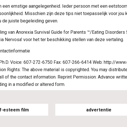
n een ernstige aangelegenheid. Ieder persoon met een eetstoorni
onlijkheid. Misschien zijn deze tips niet toepasselijk voor jou k
u de juiste begeleiding geven.
ing van Anorexia Survival Guide for Parents ™/Eating Disorders 
ia Nervosa' voor het ter beschikking stellen van deze vertaling.
ntactinformatie
 Ph.D. Voice: 607-272-6750 Fax: 607-266-6414 Web: http://www.dr
ion Rights: The above material is copyrighted. You may distribute 
 all of the contact information. Reprint Permission: Advance writt
uding in a modified or altered form.
f-esteem film
advertentie