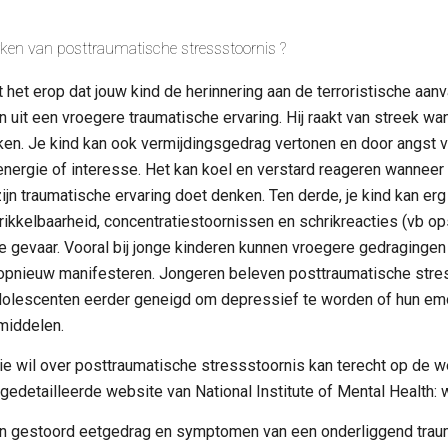
ken van posttraumatische stressstoornis ?
kt het erop dat jouw kind de herinnering aan de terroristische aanval
n uit een vroegere traumatische ervaring. Hij raakt van streek wa
n. Je kind kan ook vermijdingsgedrag vertonen en door angst ve
nergie of interesse. Het kan koel en verstard reageren wanneer er 
jn traumatische ervaring doet denken. Ten derde, je kind kan erg 
ikkelbaarheid, concentratiestoornissen en schrikreacties (vb opsp
te gevaar. Vooral bij jonge kinderen kunnen vroegere gedragingen
opnieuw manifesteren. Jongeren beleven posttraumatische str
lescenten eerder geneigd om depressief te worden of hun emotie
middelen.
ie wil over posttraumatische stressstoornis kan terecht op de
edetailleerde website van National Institute of Mental Health:
n gestoord eetgedrag en symptomen van een onderliggend trauma 