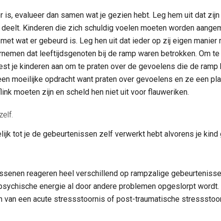
er is, evalueer dan samen wat je gezien hebt. Leg hem uit dat zijn
m deelt. Kinderen die zich schuldig voelen moeten worden aangemoed
t wat er gebeurd is. Leg hen uit dat ieder op zij eigen manier 
ernemen dat leeftijdsgenoten bij de ramp waren betrokken. Om t
est je kinderen aan om te praten over de gevoelens die de ramp 
 een moeilijke opdracht want praten over gevoelens en ze een pl
flink moeten zijn en scheld hen niet uit voor flauweriken.
elf.
ijk tot je de gebeurtenissen zelf verwerkt hebt alvorens je kind g
senen reageren heel verschillend op rampzalige gebeurtenissen.
psychische energie al door andere problemen opgeslorpt wordt.
 van een acute stressstoornis of post-traumatische stressstoorni