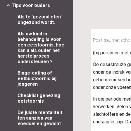
Tips voor ouders
Als te 'gezond eten'
ongezond wordt.
Als uw kind in
behandeling is voor
Post-traumatische 
een eetstoornis, hoe
kan u als ouder het
(bij personen met 
herstelproces
ondersteunen ?
De desastreuze ge
onder de indruk va
Binge-eating of
eetbuistoornis bij
gebeurtenissen be
jongeren
onder onze voete
Checklist genezing
In die periode mer
eetstoornis
verwerken. Velen 
De juiste mentaliteit
slachtoffers en de
ten aanzien van
ondraaglijk zijn. 
voedsel en gewicht