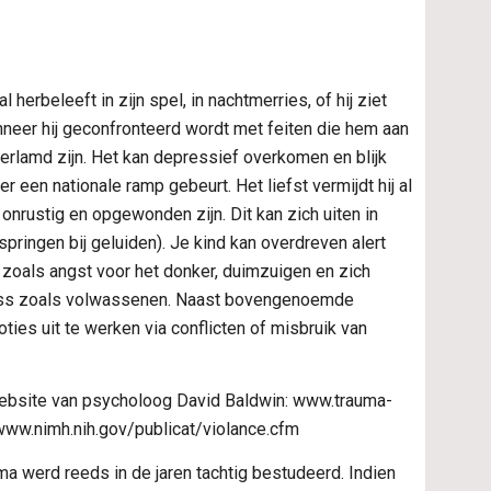
 herbeleeft in zijn spel, in nachtmerries, of hij ziet 
nneer hij geconfronteerd wordt met feiten die hem aan 
rlamd zijn. Het kan depressief overkomen en blijk 
een nationale ramp gebeurt. Het liefst vermijdt hij al 
onrustig en opgewonden zijn. Dit kan zich uiten in 
ringen bij geluiden). Je kind kan overdreven alert 
 zoals angst voor het donker, duimzuigen en zich 
ess zoals volwassenen. Naast bovengenoemde 
s uit te werken via conflicten of misbruik van 
 website van psycholoog David Baldwin: www.trauma-
 www.nimh.nih.gov/publicat/violance.cfm
werd reeds in de jaren tachtig bestudeerd. Indien 