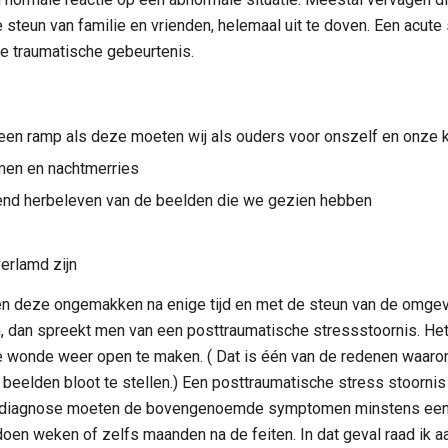
e steun van familie en vrienden, helemaal uit te doven. Een acute
e traumatische gebeurtenis.
 een ramp als deze moeten wij als ouders voor onszelf en onze 
men en nachtmerries
end herbeleven van de beelden die we gezien hebben
erlamd zijn
len deze ongemakken na enige tijd en met de steun van de omgevi
 dan spreekt men van een posttraumatische stressstoornis. Het 
e wonde weer open te maken. ( Dat is één van de redenen waaro
 beelden bloot te stellen.) Een posttraumatische stress stoornis
e diagnose moeten de bovengenoemde symptomen minstens een 
oen weken of zelfs maanden na de feiten. In dat geval raad ik a