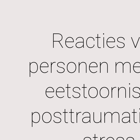
ip to main content
Skip to navigat
Reacties v
personen met
eetstoornis
posttraumati