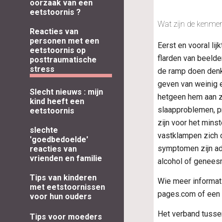
oorzaak van een
eetstoornis ?
Wat zijn de kenmer
Reacties van
personen met een
Eerst en vooral lij
eetstoornis op
flarden van beelde
posttraumatische
stress
de ramp doen denke
geven van weinig e
Slecht nieuws : mijn
hetgeen hem aan zi
kind heeft een
slaapproblemen, pr
eetstoornis
zijn voor het mins
slechte
vastklampen zich 
'goedbedoelde'
symptomen zijn ado
reacties van
vrienden en familie
alcohol of genees
Tips van kinderen
Wie meer informat
met eetstoornissen
pages.com of een g
voor hun ouders
Het verband tusse
Tips voor moeders