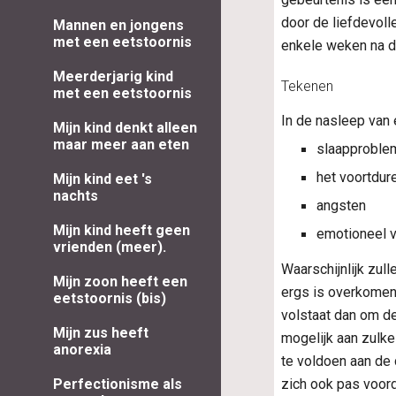
door de liefdevoll
Mannen en jongens
met een eetstoornis
enkele weken na d
Meerderjarig kind
Tekenen
met een eetstoornis
In de nasleep van
Mijn kind denkt alleen
maar meer aan eten
slaapproble
het voortdur
Mijn kind eet 's
nachts
angsten
Mijn kind heeft geen
emotioneel v
vrienden (meer).
Waarschijnlijk zul
Mijn zoon heeft een
ergs is overkomen,
eetstoornis (bis)
volstaat dan om d
Mijn zus heeft
mogelijk aan zulke
anorexia
te voldoen aan d
zich ook pas voord
Perfectionisme als