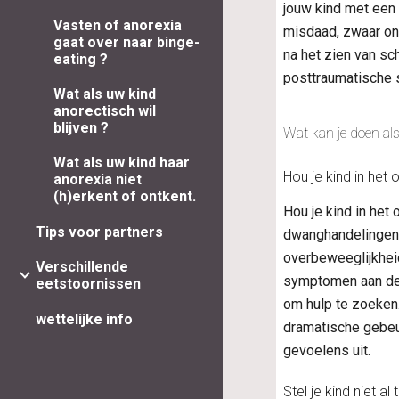
jouw kind met een 
Vasten of anorexia
misdaad, zwaar ong
gaat over naar binge-
na het zien van sc
eating ?
posttraumatische 
Wat als uw kind
anorectisch wil
blijven ?
Wat kan je doen al
Wat als uw kind haar
Hou je kind in het
anorexia niet
(h)erkent of ontkent.
Hou je kind in het
Tips voor partners
dwanghandelingen, 
overbeweeglijkhei
Verschillende
symptomen aan de t
eetstoornissen
om hulp te zoeken.
wettelijke info
dramatische gebeu
gevoelens uit.
Stel je kind niet a