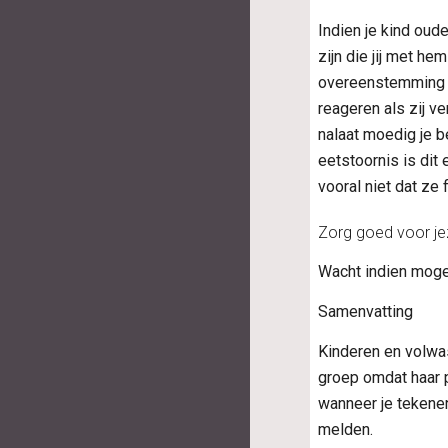
Indien je kind oud
zijn die jij met he
overeenstemming me
reageren als zij v
nalaat moedig je b
eetstoornis is dit
vooral niet dat ze 
Zorg goed voor jez
Wacht indien mogel
Samenvatting
Kinderen en volwas
groep omdat haar 
wanneer je tekenen
melden.