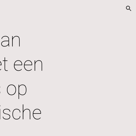
ion
an 
 een 
 op 
sche 