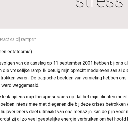
stress
reacties bij rampen
een eetstoornis)
volgen van de aanslag op 11 september 2001 hebben bij ons all
n die vreselijke ramp. Ik betuig mijn oprecht medeleven aan al di
trokken waren. De tragische beelden van vernieling hebben ons 
n werd weggemaaid.
kte ik tijdens mijn therapiesessies op dat het mijn cliënten moe
voelden intens mee met diegenen die bij deze crises betrokken 
 hulpverleners deel uitmaakt van ons menszijn, kan de pijn voor
Doordat zij al zo veel geestelijke energie verbruiken om het hoof