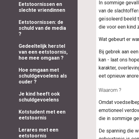
In sommige gevall
Eetstoornissen en
slechte vriendinnen
van de slachtoffer
geïsoleerd beeld t
Eetstoornissen: de
die voor een kind 
schuld van de media
?
Wat gebeurt er wan
Gedeeltelijk herstel
Bij gebrek aan een 
van een eetstoornis,
hoe mee omgaan ?
kan - laat ons hop
karakter, overlevi
Hoe omgaan met
eet opnieuw anore
schuldgevoelens als
ouder ?
Waarom ?
Je kind heeft ook
schuldgevoelens
Omdat voedselbepe
emotioneel verdov
Kotstudent met een
eetstoornis
die in sommige ge
Lerares met een
De spanning die we
eetstoornis
gebeurtenis is een