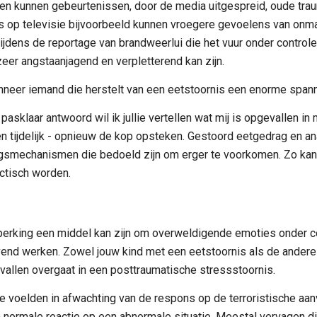
en kunnen gebeurtenissen, door de media uitgespreid, oude trau
s op televisie bijvoorbeeld kunnen vroegere gevoelens van onma
ijdens de reportage van brandweerlui die het vuur onder controle
zeer angstaanjagend en verpletterend kan zijn.
neer iemand die herstelt van een eetstoornis een enorme spanni
pasklaar antwoord wil ik jullie vertellen wat mij is opgevallen in 
en tijdelijk - opnieuw de kop opsteken. Gestoord eetgedrag en an
ngsmechanismen die bedoeld zijn om erger te voorkomen. Zo kan 
ctisch worden.
rking een middel kan zijn om overweldigende emoties onder con
end werken. Zowel jouw kind met een eetstoornis als de andere 
vallen overgaat in een posttraumatische stressstoornis.
 voelden in afwachting van de respons op de terroristische aan
 normale reactie op een abnormale situatie. Meestal vervagen di