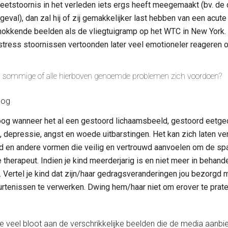
eetstoornis in het verleden iets ergs heeft meegemaakt (bv. de d
eval), dan zal hij of zij gemakkelijker last hebben van een acut
hokkende beelden als de vliegtuigramp op het WTC in New York. W
stress stoornissen vertoonden later veel emotioneler reageren 
s sommige of alle hierboven genoemde problemen zich voordoen?
 oog
 oog wanneer het al een gestoord lichaamsbeeld, gestoord eetge
depressie, angst en woede uitbarstingen. Het kan zich laten verl
d en andere vormen die veilig en vertrouwd aanvoelen om de spa
herapeut. Indien je kind meerderjarig is en niet meer in behand
 Vertel je kind dat zijn/haar gedragsveranderingen jou bezorgd m
rtenissen te verwerken. Dwing hem/haar niet om erover te praten
l te veel bloot aan de verschrikkelijke beelden die de media aanbi